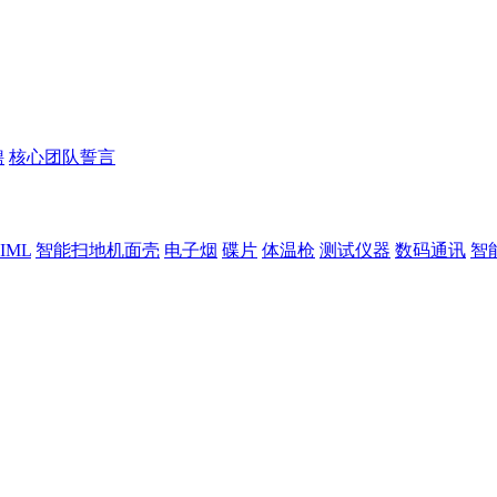
聘
核心团队誓言
IML
智能扫地机面壳
电子烟
碟片
体温枪
测试仪器
数码通讯
智