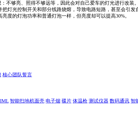
：不够亮、照得不够远等，因此会对自己爱车的灯光进行改装
并把灯光控制开关和部分线路烧熔，导致电路短路，甚至会引发
亮度的灯泡功率和普通灯泡一样，但亮度却可以提高30%。
聘
核心团队誓言
IML
智能扫地机面壳
电子烟
碟片
体温枪
测试仪器
数码通讯
智