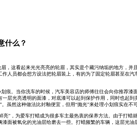
意什么？
上轮眉，这看起来光光亮亮的轮眉，其实是个藏污纳垢的地方，并
工作人员都会想方设法把轮眉装上，有的为了固定轮眉甚至在汽
划痕。当你洗车的时候，汽车美容店的师傅往往会向你推荐漆面
有一层光亮透明的面漆，对底漆可以起到保护作用，同时也起到
”。虽然这种做法比封釉便宜，但用“抛光”来处理小划痕实在不
鲜亮”，为爱车打蜡成为很多车主最热衷的保养方法。由于打蜡
辆漆面被氧化的光油层给磨去一些。打蜡频繁的车辆，这层光油