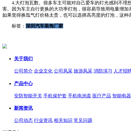
4.大灯泡瓦数。很多车主可能对自己爱车的灯光感到不理想
害。因为车主自行更换的大功率灯泡，很容易导致用电量增加
如果觉得换氙气灯价格太贵，也可以选择高亮度的灯泡，这种高
标签：
深圳汽车装饰厂家
关于我们
公司简介
企业文化
公司风采
旅游风采
消防演习
人才招
产品中心
安防智能开关
手机保护套
手机电池盖
医疗产品
智能电器
新闻资讯
公司动态
行业资讯
相关知识
常见问题